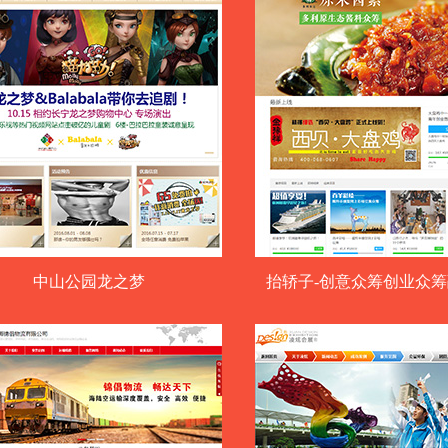
中山公园龙之梦
抬轿子-创意众筹创业众